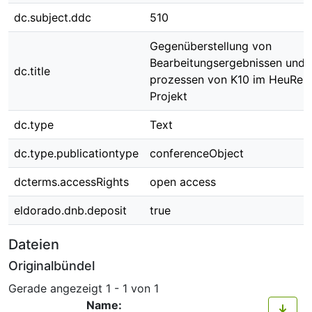
dc.subject.ddc
510
Gegenüberstellung von
Bearbeitungsergebnissen und 
dc.title
prozessen von K10 im HeuRek
Projekt
dc.type
Text
dc.type.publicationtype
conferenceObject
dcterms.accessRights
open access
eldorado.dnb.deposit
true
Dateien
Originalbündel
Gerade angezeigt
1 - 1 von 1
Name: