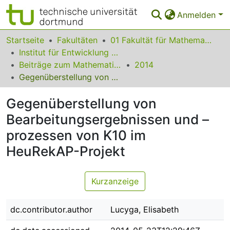
Anmelden
Bereiche & Sammlungen
Startseite
Fakultäten
01 Fakultät für Mathematik
Institut für Entwicklung und Erforschung des Mathematikunterrichts
Das gesamte Repositorium
Beiträge zum Mathematikunterricht
2014
Gegenüberstellung von Bearbeitungsergebnissen und – prozessen von K10 im HeuRekAP-Projekt
Statistiken
Gegenüberstellung von
FAQ
Bearbeitungsergebnissen und –
Leitlinien
prozessen von K10 im
Zurück zur Startseite
HeuRekAP-Projekt
Kurzanzeige
dc.contributor.author
Lucyga, Elisabeth