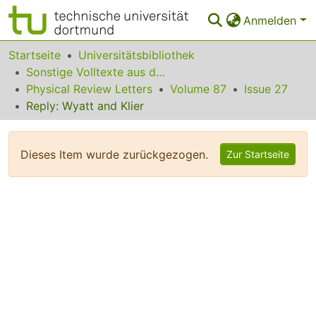
Anmelden
Bereiche & Sammlungen
Startseite
Universitätsbibliothek
Sonstige Volltexte aus dem Bibliotheksangebot
Das gesamte Repositorium
Physical Review Letters
Volume 87
Issue 27
Reply: Wyatt and Klier
Statistiken
FAQ
Dieses Item wurde zurückgezogen.
Zur Startseite
Leitlinien
Zurück zur Startseite