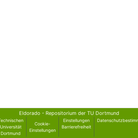
Eldorado - Repositorium der TU Dortmund
Technischen
Einstellungen
Datenschutzbestim
Cookie-
Universität
Barrierefreiheit
Einstellungen
Dortmund