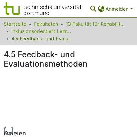
Anmelden
Bereiche & Sammlungen
Startseite
Fakultäten
13 Fakultät für Rehabilitationswissenschaften
Inklusionsorientiert Lehren und Lernen - Methodenkatalog für den Hochschulkontext
Das gesamte Repositorium
4.5 Feedback- und Evaluationsmethoden
Statistiken
4.5 Feedback- und
FAQ
Evaluationsmethoden
Leitlinien
Zurück zur Startseite
Lade...
Dateien