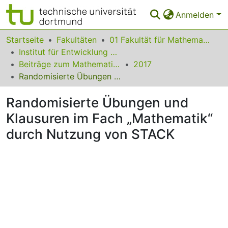
Anmelden
Bereiche & Sammlungen
Startseite
Fakultäten
01 Fakultät für Mathematik
Institut für Entwicklung und Erforschung des Mathematikunterrichts
Das gesamte Repositorium
Beiträge zum Mathematikunterricht
2017
Randomisierte Übungen und Klausuren im Fach „Mathematik“ durch Nutzung von STACK
Statistiken
Randomisierte Übungen und
FAQ
Klausuren im Fach „Mathematik“
Leitlinien
durch Nutzung von STACK
Zurück zur Startseite