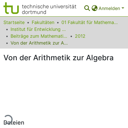
Anmelden
Bereiche & Sammlungen
Startseite
Fakultäten
01 Fakultät für Mathematik
Institut für Entwicklung und Erforschung des Mathematikunterrichts
Das gesamte Repositorium
Beiträge zum Mathematikunterricht
2012
Von der Arithmetik zur Algebra
Statistiken
Von der Arithmetik zur Algebra
FAQ
Leitlinien
Zurück zur Startseite
Lade...
Dateien