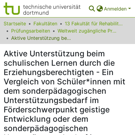
Anmelden
Bereiche & Sammlungen
Startseite
Fakultäten
13 Fakultät für Rehabilitationswissenschaften
Prüfungsarbeiten
Weltweit zugängliche Prüfungsarbeiten
Das gesamte Repositorium
Aktive Unterstützung beim schulischen Lernen durch die Erziehungsberechtigten - Ein Vergleich von Schüler*innen mit dem sonderpädagogischen Unterstützungsbedarf im Förderschwerpunkt geistige Entwicklung oder dem sonderpädagogischen Unterstützungsbedarf im Förderschwerpunkt Lernen
Statistiken
Aktive Unterstützung beim
FAQ
schulischen Lernen durch die
Erziehungsberechtigten - Ein
Leitlinien
Vergleich von Schüler*innen mit
Zurück zur Startseite
dem sonderpädagogischen
Unterstützungsbedarf im
Förderschwerpunkt geistige
Entwicklung oder dem
sonderpädagogischen