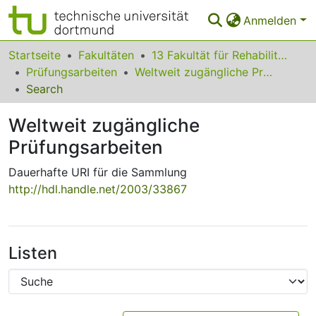
Anmelden
Bereiche & Sammlungen
Startseite
Fakultäten
13 Fakultät für Rehabilitationswissenschaften
Prüfungsarbeiten
Weltweit zugängliche Prüfungsarbeiten
Das gesamte Repositorium
Search
Statistiken
Weltweit zugängliche
FAQ
Prüfungsarbeiten
Leitlinien
Dauerhafte URI für die Sammlung
http://hdl.handle.net/2003/33867
Zurück zur Startseite
Listen