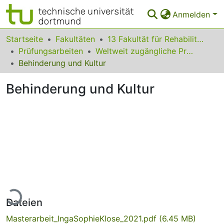
Anmelden
Bereiche & Sammlungen
Startseite
Fakultäten
13 Fakultät für Rehabilitationswissenschaften
Prüfungsarbeiten
Weltweit zugängliche Prüfungsarbeiten
Das gesamte Repositorium
Behinderung und Kultur
Statistiken
Behinderung und Kultur
FAQ
Leitlinien
Zurück zur Startseite
Lade...
Dateien
Masterarbeit_IngaSophieKlose_2021.pdf
(6.45 MB)