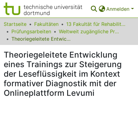
Anmelden
Bereiche & Sammlungen
Startseite
Fakultäten
13 Fakultät für Rehabilitationswissenschaften
Prüfungsarbeiten
Weltweit zugängliche Prüfungsarbeiten
Das gesamte Repositorium
Theoriegeleitete Entwicklung eines Trainings zur Steigerung der Leseflüssigkeit im Kontext formativer Diagnostik mit der Onlineplattform Levumi
Statistiken
Theoriegeleitete Entwicklung
FAQ
eines Trainings zur Steigerung
der Leseflüssigkeit im Kontext
Leitlinien
formativer Diagnostik mit der
Zurück zur Startseite
Onlineplattform Levumi