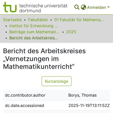
Anmelden
Bereiche & Sammlungen
Startseite
Fakultäten
01 Fakultät für Mathematik
Institut für Entwicklung und Erforschung des Mathematikunterrichts
Das gesamte Repositorium
Beiträge zum Mathematikunterricht
2025
Bericht des Arbeitskreises „Vernetzungen im Mathematikunterricht“
Statistiken
Bericht des Arbeitskreises
FAQ
„Vernetzungen im
Leitlinien
Mathematikunterricht“
Zurück zur Startseite
Kurzanzeige
dc.contributor.author
Borys, Thomas
dc.date.accessioned
2025-11-19T13:11:52Z