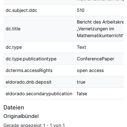
dc.subject.ddc
510
Bericht des Arbeitskrei
dc.title
„Vernetzungen im
Mathematikunterricht“
dc.type
Text
dc.type.publicationtype
ConferencePaper
dcterms.accessRights
open access
eldorado.dnb.deposit
true
eldorado.secondarypublication
false
Dateien
Originalbündel
Gerade angezeigt
1 - 1 von 1