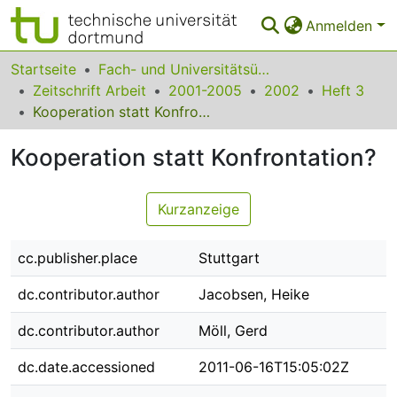
Anmelden
Bereiche & Sammlungen
Startseite
Fach- und Universitätsübergreifendes
Zeitschrift Arbeit
2001-2005
2002
Heft 3
Das gesamte Repositorium
Kooperation statt Konfrontation?
Statistiken
Kooperation statt Konfrontation?
FAQ
Kurzanzeige
Leitlinien
Zurück zur Startseite
cc.publisher.place
Stuttgart
dc.contributor.author
Jacobsen, Heike
dc.contributor.author
Möll, Gerd
dc.date.accessioned
2011-06-16T15:05:02Z