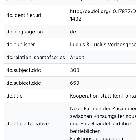
http://dx.doi.org/10.17877/D
dc.identifier.uri
1432
dc.language.iso
de
dc.publisher
Lucius & Lucius Verlagsgesell
dc.relation.ispartofseries
Arbeit
dc.subject.ddc
300
dc.subject.ddc
650
dc.title
Kooperation statt Konfrontat
Neue Formen der Zusammena
zwischen Konsumgüterindustr
dc.title.alternative
und Einzelhandel und ihre
betrieblichen
Funktionsbedingungen