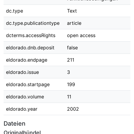
dc.type
Text
dc.type.publicationtype
article
dcterms.accessRights
open access
eldorado.dnb.deposit
false
eldorado.endpage
211
eldorado.issue
3
eldorado.startpage
199
eldorado.volume
11
eldorado.year
2002
Dateien
Originalbündel