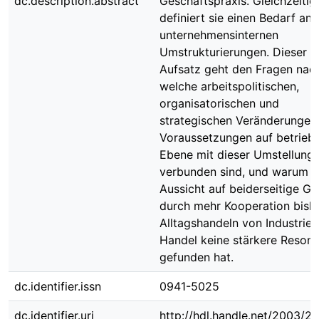
dc.description.abstract
Geschäftspraxis. Gleichzeitig
definiert sie einen Bedarf an
unternehmensinternen
Umstrukturierungen. Dieser
Aufsatz geht den Fragen nach
welche arbeitspolitischen,
organisatorischen und
strategischen Veränderungen
Voraussetzungen auf betriebl
Ebene mit dieser Umstellung
verbunden sind, und warum d
Aussicht auf beiderseitige G
durch mehr Kooperation bisl
Alltagshandeln von Industrie 
Handel keine stärkere Reson
gefunden hat.
dc.identifier.issn
0941-5025
dc.identifier.uri
http://hdl.handle.net/2003/2