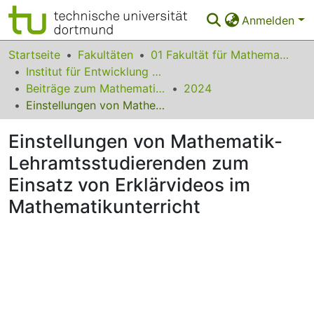
Anmelden
Bereiche & Sammlungen
Startseite
Fakultäten
01 Fakultät für Mathematik
Institut für Entwicklung und Erforschung des Mathematikunterrichts
Das gesamte Repositorium
Beiträge zum Mathematikunterricht
2024
Einstellungen von Mathematik-Lehramtsstudierenden zum Einsatz von Erklärvideos im Mathematikunterricht
Statistiken
Einstellungen von Mathematik-
FAQ
Lehramtsstudierenden zum
Leitlinien
Einsatz von Erklärvideos im
Zurück zur Startseite
Mathematikunterricht