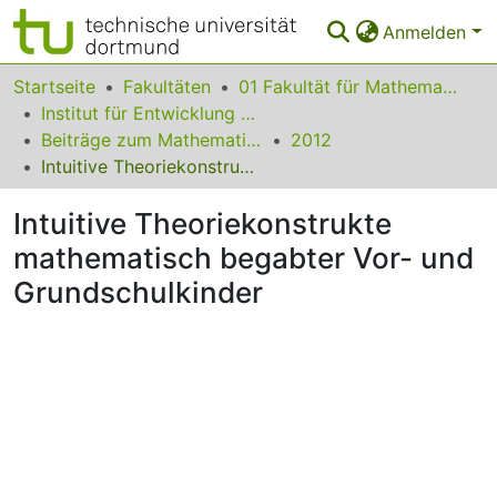
Anmelden
Bereiche & Sammlungen
Startseite
Fakultäten
01 Fakultät für Mathematik
Institut für Entwicklung und Erforschung des Mathematikunterrichts
Das gesamte Repositorium
Beiträge zum Mathematikunterricht
2012
Intuitive Theoriekonstrukte mathematisch begabter Vor- und Grundschulkinder
Statistiken
Intuitive Theoriekonstrukte
FAQ
mathematisch begabter Vor- und
Leitlinien
Grundschulkinder
Zurück zur Startseite