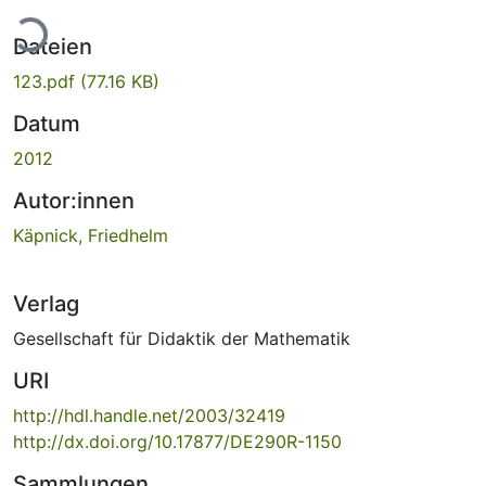
Lade...
Dateien
123.pdf
(77.16 KB)
Datum
2012
Autor:innen
Käpnick, Friedhelm
Verlag
Gesellschaft für Didaktik der Mathematik
URI
http://hdl.handle.net/2003/32419
http://dx.doi.org/10.17877/DE290R-1150
Sammlungen