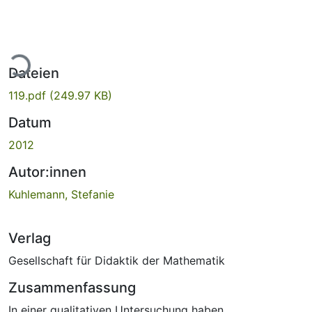
Lade...
Dateien
119.pdf
(249.97 KB)
Datum
2012
Autor:innen
Kuhlemann, Stefanie
Verlag
Gesellschaft für Didaktik der Mathematik
Zusammenfassung
In einer qualitativen Untersuchung haben