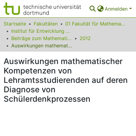
Anmelden
Bereiche & Sammlungen
Startseite
Fakultäten
01 Fakultät für Mathematik
Institut für Entwicklung und Erforschung des Mathematikunterrichts
Das gesamte Repositorium
Beiträge zum Mathematikunterricht
2012
Auswirkungen mathematischer Kompetenzen von Lehramtsstudierenden auf deren Diagnose von Schülerdenkprozessen
Statistiken
Auswirkungen mathematischer
FAQ
Kompetenzen von
Leitlinien
Lehramtsstudierenden auf deren
Zurück zur Startseite
Diagnose von
Schülerdenkprozessen