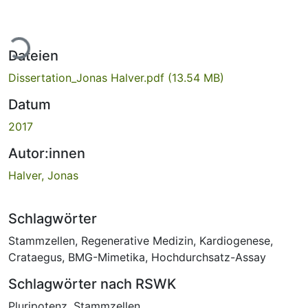
ade...
Dateien
Dissertation_Jonas Halver.pdf
(13.54 MB)
Datum
2017
Autor:innen
Halver, Jonas
Schlagwörter
Stammzellen
,
Regenerative Medizin
,
Kardiogenese
,
Crataegus
,
BMG-Mimetika
,
Hochdurchsatz-Assay
Schlagwörter nach RSWK
Pluripotenz
,
Stammzellen