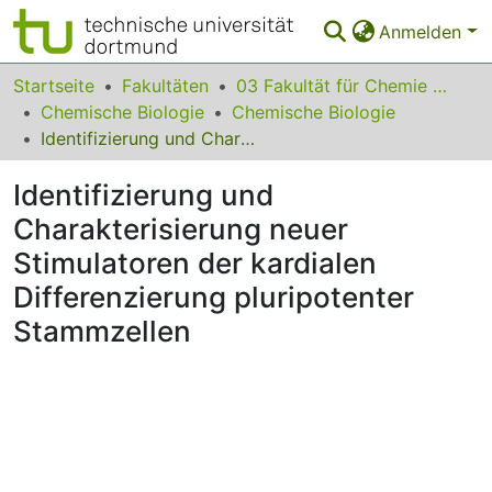
Anmelden
Bereiche & Sammlungen
Startseite
Fakultäten
03 Fakultät für Chemie und Chemische Biologie
Chemische Biologie
Chemische Biologie
Das gesamte Repositorium
Identifizierung und Charakterisierung neuer Stimulatoren der kardialen Differenzierung pluripotenter Stammzellen
Statistiken
Identifizierung und
FAQ
Charakterisierung neuer
Stimulatoren der kardialen
Leitlinien
Differenzierung pluripotenter
Zurück zur Startseite
Stammzellen