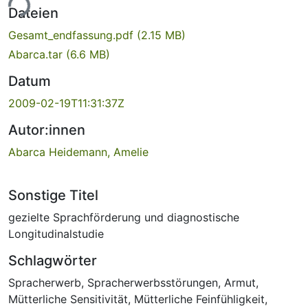
ade...
Dateien
Gesamt_endfassung.pdf
(2.15 MB)
Abarca.tar
(6.6 MB)
Datum
2009-02-19T11:31:37Z
Autor:innen
Abarca Heidemann, Amelie
Sonstige Titel
gezielte Sprachförderung und diagnostische
Longitudinalstudie
Schlagwörter
Spracherwerb
,
Spracherwerbsstörungen
,
Armut
,
Mütterliche Sensitivität
,
Mütterliche Feinfühligkeit
,