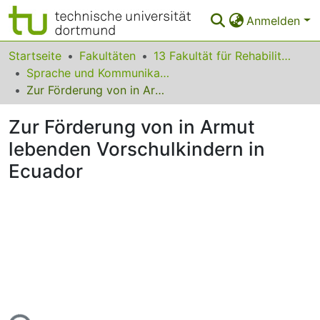
Anmelden
Bereiche & Sammlungen
Startseite
Fakultäten
13 Fakultät für Rehabilitationswissenschaften
Sprache und Kommunikation
Das gesamte Repositorium
Zur Förderung von in Armut lebenden Vorschulkindern in Ecuador
Statistiken
Zur Förderung von in Armut
FAQ
lebenden Vorschulkindern in
Ecuador
Leitlinien
Zurück zur Startseite