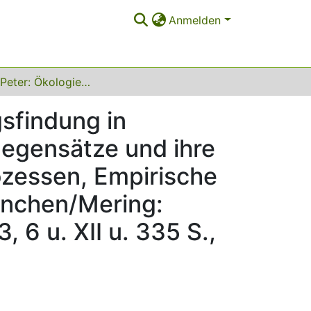
Anmelden
Krüssel, Peter: Ökologieorientierte Entscheidungsfindung in Unternehmen als politischer Prozeß. Interessengegensätze und ihre Bedeutung für den Ablauf von Entscheidungsprozessen, Empirische Personal-und Organisationsforschung, Bd. 5, München/Mering: Rainer Hampp Verlag, 1996, ISBN 3-87988-155-3, 6 u. XII u. 335 S., DM 59,80
gsfindung in
gegensätze und ihre
ozessen, Empirische
ünchen/Mering:
6 u. XII u. 335 S.,