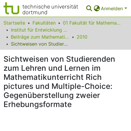
Anmelden
Bereiche & Sammlungen
Startseite
Fakultäten
01 Fakultät für Mathematik
Institut für Entwicklung und Erforschung des Mathematikunterrichts
Das gesamte Repositorium
Beiträge zum Mathematikunterricht
2010
Sichtweisen von Studierenden zum Lehren und Lernen im Mathematikunterricht Rich pictures und Multiple-Choice: Gegenüberstellung zweier Erhebungsformate
Statistiken
Sichtweisen von Studierenden
FAQ
zum Lehren und Lernen im
Leitlinien
Mathematikunterricht Rich
Zurück zur Startseite
pictures und Multiple-Choice:
Gegenüberstellung zweier
Erhebungsformate