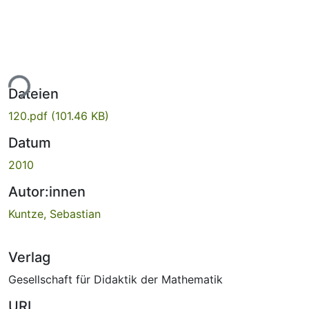
ade...
Dateien
120.pdf
(101.46 KB)
Datum
2010
Autor:innen
Kuntze, Sebastian
Verlag
Gesellschaft für Didaktik der Mathematik
URI