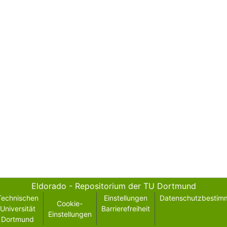
Eldorado - Repositorium der TU Dortmund
Technischen
Einstellungen
Datenschutzbestim
Cookie-
Universität
Barrierefreiheit
Einstellungen
Dortmund