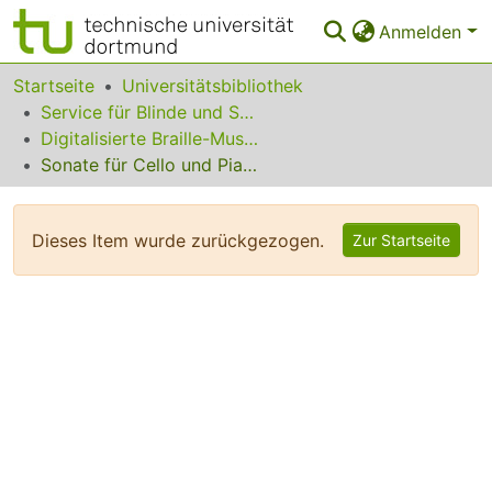
Anmelden
Bereiche & Sammlungen
Startseite
Universitätsbibliothek
Service für Blinde und Sehbehinderte
Das gesamte Repositorium
Digitalisierte Braille-Musik-Matrizen des VzfB
Sonate für Cello und Pianoforte op. 69 Nr. 3: Klavierstimme
Statistiken
FAQ
Dieses Item wurde zurückgezogen.
Zur Startseite
Leitlinien
Zurück zur Startseite