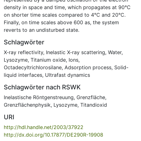
density in space and time, which propagates at 90°C
on shorter time scales compared to 4°C and 20°C.
Finally, on time scales above 600 as, the system
reverts to an undisturbed state.
Schlagwörter
X-ray reflectivity
,
Inelastic X-ray scattering
,
Water
,
Lysozyme
,
Titanium oxide
,
Ions
,
Octadecyltrichlorosilane
,
Adsorption process
,
Solid-
liquid interfaces
,
Ultrafast dynamics
Schlagwörter nach RSWK
Inelastische Röntgenstreuung
,
Grenzfläche
,
Grenzflächenphysik
,
Lysozyme
,
Titandioxid
URI
http://hdl.handle.net/2003/37922
http://dx.doi.org/10.17877/DE290R-19908