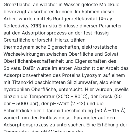
Grenzfläche, an welcher in Wasser gelöste Moleküle
bevorzugt adsorbieren können. Im Rahmen dieser
Arbeit wurden mittels Röntgenreflektivität (X-ray
Reflectivity, XRR) in-situ Einflüsse diverser Parameter
auf den Adsorptionsprozess an der fest-flüssig-
Grenzfläche erforscht. Hierzu zählen
thermodynamische Eigenschaften, elektrostatische
Wechselwirkungen zwischen Oberfläche und Solvat,
Oberflächenbeschaffenheit und Eigenschaften des
Solvats. Dafür wurde im ersten Abschnitt der Arbeit das
Adsorptionsverhalten des Proteins Lysozym auf einem
mit Titanoxid beschichteten Siliziumwafer, also einer
hydrophilen Oberfläche, untersucht. Hier wurden jeweils
einzeln die Temperatur (20°C – 80°C), der Druck (50
bar – 5000 bar), der pH-Wert (2 -12) und die
Schichtdicke der Titanoxidbeschichtung (50 Å – 115 Å)
variiert, um den Einfluss dieser Parameter auf den
Adsorptionsprozess zu untersuchen. Eine Erhöhung der
Temperatur, des pH-Wertes und der