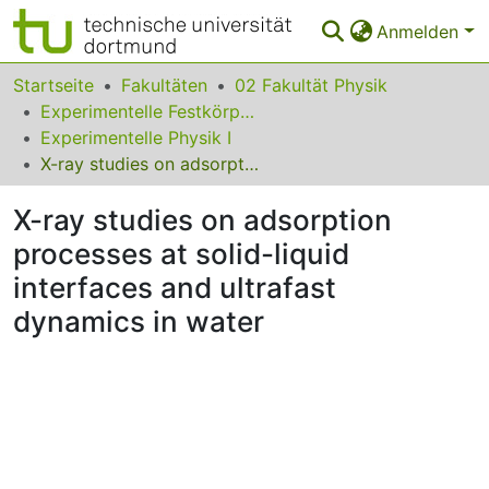
Anmelden
Bereiche & Sammlungen
Startseite
Fakultäten
02 Fakultät Physik
Experimentelle Festkörperphysik
Das gesamte Repositorium
Experimentelle Physik I
X-ray studies on adsorption processes at solid-liquid interfaces and ultrafast dynamics in water
Statistiken
X-ray studies on adsorption
FAQ
processes at solid-liquid
Leitlinien
interfaces and ultrafast
Zurück zur Startseite
dynamics in water