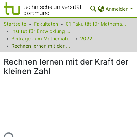
Anmelden
Bereiche & Sammlungen
Startseite
Fakultäten
01 Fakultät für Mathematik
Institut für Entwicklung und Erforschung des Mathematikunterrichts
Das gesamte Repositorium
Beiträge zum Mathematikunterricht
2022
Rechnen lernen mit der Kraft der kleinen Zahl
Statistiken
Rechnen lernen mit der Kraft der
FAQ
kleinen Zahl
Leitlinien
Zurück zur Startseite