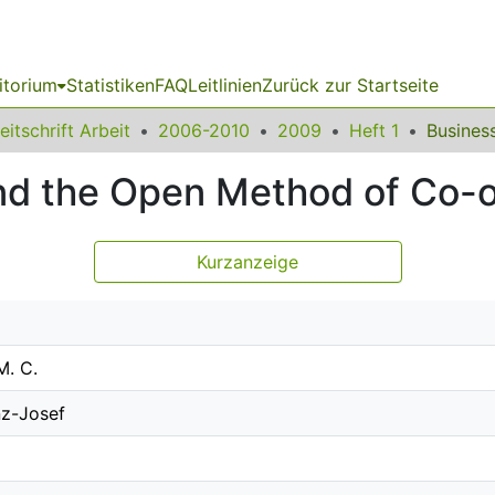
itorium
Statistiken
FAQ
Leitlinien
Zurück zur Startseite
eitschrift Arbeit
2006-2010
2009
Heft 1
d the Open Method of Co-o
Kurzanzeige
M. C.
nz-Josef