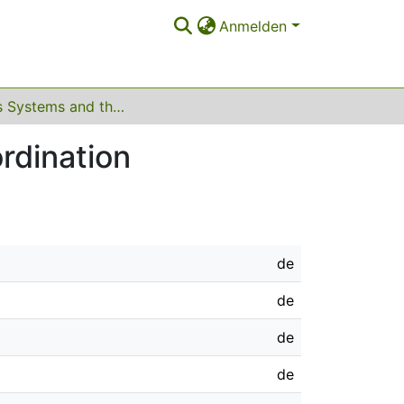
Anmelden
Business Systems and the Open Method of Co-ordination
rdination
de
de
de
de