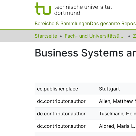
Bereiche & Sammlungen
Das gesamte Repos
Startseite
Fach- und Universitätsübergreifendes
Z
Business Systems an
cc.publisher.place
Stuttgart
dc.contributor.author
Allen, Matthew 
dc.contributor.author
Tüselmann, Hei
dc.contributor.author
Aldred, Maria L.