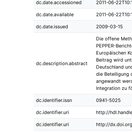
dc.date.accessioned
2011-06-22T10:
dc.date.available
2011-06-22T10:
dc.date.issued
2009-03-15
Die offene Meth
PEPPER-Berichte
Europäischen K
Beitrag wird un
dc.description.abstract
Deutschland und
die Beteiligung
angewandt werde
Integration zu f
dc.identifier.issn
0941-5025
dc.identifier.uri
http://hdl.hand
dc.identifier.uri
http://dx.doi.o