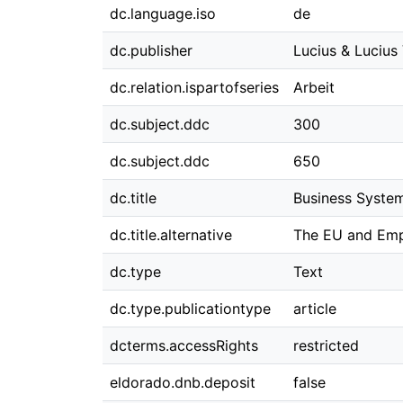
dc.language.iso
de
dc.publisher
Lucius & Lucius
dc.relation.ispartofseries
Arbeit
dc.subject.ddc
300
dc.subject.ddc
650
dc.title
Business Syste
dc.title.alternative
The EU and Emp
dc.type
Text
dc.type.publicationtype
article
dcterms.accessRights
restricted
eldorado.dnb.deposit
false