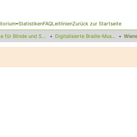
itorium
Statistiken
FAQ
Leitlinien
Zurück zur Startseite
Service für Blinde und Sehbehinderte
Digitalisierte Braille-Musik-Matrizen des VzfB
Wiene