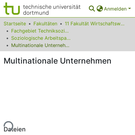
Anmelden
Bereiche & Sammlungen
Startseite
Fakultäten
11 Fakultät Wirtschaftswissenschaften
Fachgebiet Techniksoziologie
Das gesamte Repositorium
Soziologische Arbeitspapiere
Multinationale Unternehmen
Statistiken
Multinationale Unternehmen
FAQ
Leitlinien
Zurück zur Startseite
ade...
Dateien