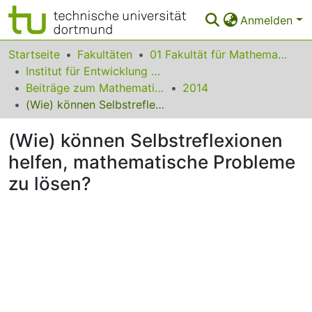
Anmelden
Bereiche & Sammlungen
Startseite
Fakultäten
01 Fakultät für Mathematik
Institut für Entwicklung und Erforschung des Mathematikunterrichts
Das gesamte Repositorium
Beiträge zum Mathematikunterricht
2014
(Wie) können Selbstreflexionen helfen, mathematische Probleme zu lösen?
Statistiken
(Wie) können Selbstreflexionen
FAQ
helfen, mathematische Probleme
Leitlinien
zu lösen?
Zurück zur Startseite