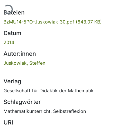
Lade...
Dateien
BzMU14-5PO-Juskowiak-30.pdf
(643.07 KB)
Datum
2014
Autor:innen
Juskowiak, Steffen
Verlag
Gesellschaft für Didaktik der Mathematik
Schlagwörter
Mathematikunterricht
,
Selbstreflexion
URI