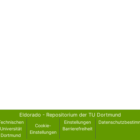
Eldorado - Repositorium der TU Dortmund
Technischen
Einstellungen
Datenschutzbestim
Cookie-
Universität
Barrierefreiheit
Einstellungen
Dortmund