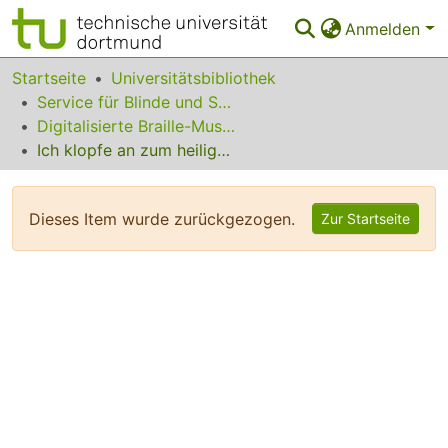
Anmelden
Bereiche & Sammlungen
Startseite
Universitätsbibliothek
Service für Blinde und Sehbehinderte
Das gesamte Repositorium
Digitalisierte Braille-Musik-Matrizen des VzfB
Ich klopfe an zum heiligen Advent
Statistiken
FAQ
Dieses Item wurde zurückgezogen.
Zur Startseite
Leitlinien
Zurück zur Startseite