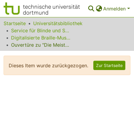
Anmelden
Bereiche & Sammlungen
Startseite
Universitätsbibliothek
Service für Blinde und Sehbehinderte
Das gesamte Repositorium
Digitalisierte Braille-Musik-Matrizen des VzfB
Ouvertüre zu "Die Meistersinger von Nürnberg"
Statistiken
FAQ
Dieses Item wurde zurückgezogen.
Zur Startseite
Leitlinien
Zurück zur Startseite