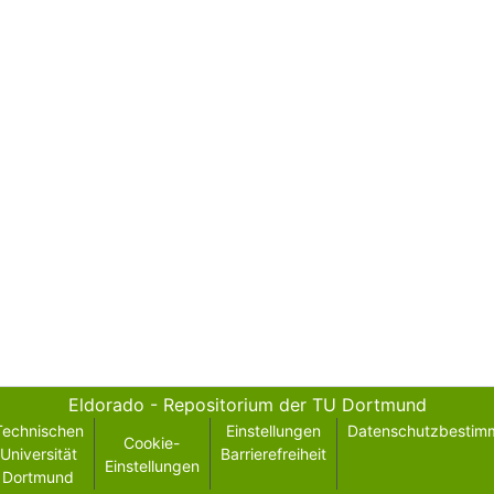
Eldorado - Repositorium der TU Dortmund
Technischen
Einstellungen
Datenschutzbestim
Cookie-
Universität
Barrierefreiheit
Einstellungen
Dortmund