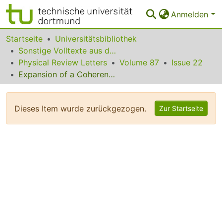
Anmelden
Bereiche & Sammlungen
Startseite
Universitätsbibliothek
Sonstige Volltexte aus dem Bibliotheksangebot
Das gesamte Repositorium
Physical Review Letters
Volume 87
Issue 22
Expansion of a Coherent Array of Bose-Einstein Condensates
Statistiken
FAQ
Dieses Item wurde zurückgezogen.
Zur Startseite
Leitlinien
Zurück zur Startseite