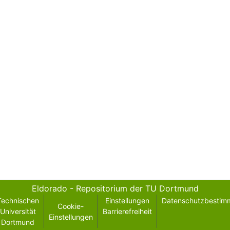
Eldorado - Repositorium der TU Dortmund
Technischen
Einstellungen
Datenschutzbestim
Cookie-
Universität
Barrierefreiheit
Einstellungen
Dortmund