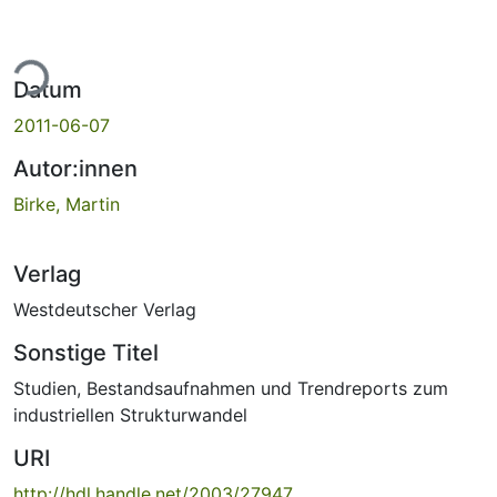
ade...
Datum
2011-06-07
Autor:innen
Birke, Martin
Verlag
Westdeutscher Verlag
Sonstige Titel
Studien, Bestandsaufnahmen und Trendreports zum
industriellen Strukturwandel
URI
http://hdl.handle.net/2003/27947