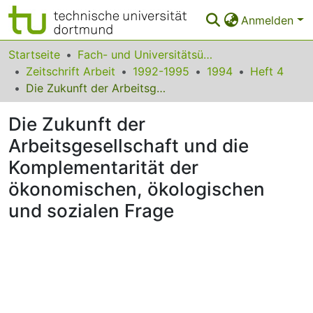
Anmelden
Bereiche & Sammlungen
Startseite
Fach- und Universitätsübergreifendes
Zeitschrift Arbeit
1992-1995
1994
Heft 4
Das gesamte Repositorium
Die Zukunft der Arbeitsgesellschaft und die Komplementarität der ökonomischen, ökologischen und sozialen Frage
Statistiken
Die Zukunft der
FAQ
Arbeitsgesellschaft und die
Komplementarität der
Leitlinien
ökonomischen, ökologischen
Zurück zur Startseite
und sozialen Frage