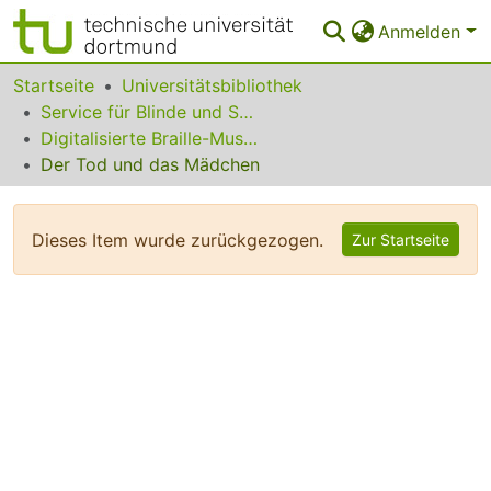
Anmelden
Bereiche & Sammlungen
Startseite
Universitätsbibliothek
Service für Blinde und Sehbehinderte
Das gesamte Repositorium
Digitalisierte Braille-Musik-Matrizen des VzfB
Der Tod und das Mädchen
Statistiken
FAQ
Dieses Item wurde zurückgezogen.
Zur Startseite
Leitlinien
Zurück zur Startseite