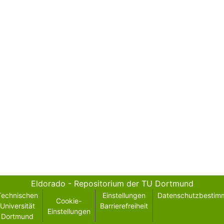
Eldorado - Repositorium der TU Dortmund
Technischen
Einstellungen
Datenschutzbestim
Cookie-
Universität
Barrierefreiheit
Einstellungen
Dortmund