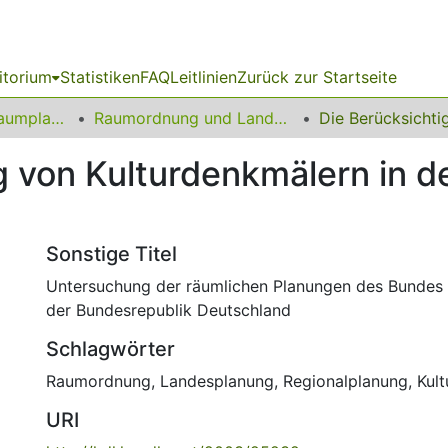
itorium
Statistiken
FAQ
Leitlinien
Zurück zur Startseite
09 Fakultät für Raumplanung
Raumordnung und Landesplanung
g von Kulturdenkmälern in 
Sonstige Titel
Untersuchung der räumlichen Planungen des Bundes
der Bundesrepublik Deutschland
Schlagwörter
Raumordnung
,
Landesplanung
,
Regionalplanung
,
Kul
URI