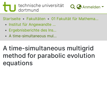
Anmelden
Bereiche & Sammlungen
Startseite
Fakultäten
01 Fakultät für Mathematik
Institut für Angewandte Mathematik
Das gesamte Repositorium
Ergebnisberichte des Instituts für Angewandte Mathematik
A time-simultaneous multigrid method for parabolic evolution equations
Statistiken
A time-simultaneous multigrid
FAQ
method for parabolic evolution
Leitlinien
equations
Zurück zur Startseite