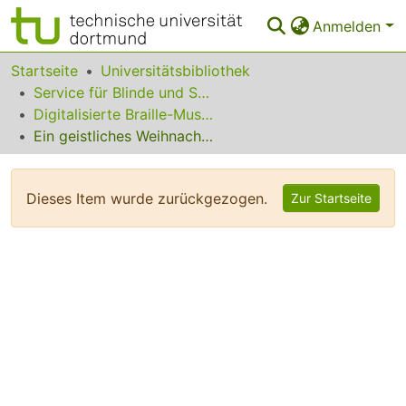
Anmelden
Bereiche & Sammlungen
Startseite
Universitätsbibliothek
Service für Blinde und Sehbehinderte
Das gesamte Repositorium
Digitalisierte Braille-Musik-Matrizen des VzfB
Ein geistliches Weihnachtslied
Statistiken
FAQ
Dieses Item wurde zurückgezogen.
Zur Startseite
Leitlinien
Zurück zur Startseite