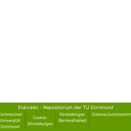
Eldorado - Repositorium der TU Dortmund
Technischen
Einstellungen
Datenschutzbestim
Cookie-
Universität
Barrierefreiheit
Einstellungen
Dortmund