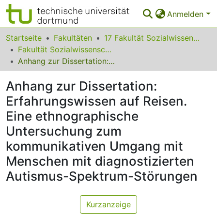
Anmelden
Bereiche & Sammlungen
Startseite
Fakultäten
17 Fakultät Sozialwissenschaften
Fakultät Sozialwissenschaften
Das gesamte Repositorium
Anhang zur Dissertation: Erfahrungswissen auf Reisen. Eine ethnographische Untersuchung zum kommunikativen Umgang mit Menschen mit diagnostizierten Autismus-Spektrum-Störungen
Statistiken
Anhang zur Dissertation:
FAQ
Erfahrungswissen auf Reisen.
Eine ethnographische
Leitlinien
Untersuchung zum
Zurück zur Startseite
kommunikativen Umgang mit
Menschen mit diagnostizierten
Autismus-Spektrum-Störungen
Kurzanzeige