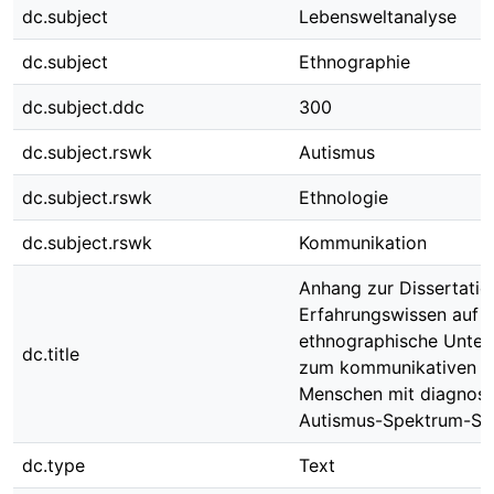
dc.subject
Lebensweltanalyse
dc.subject
Ethnographie
dc.subject.ddc
300
dc.subject.rswk
Autismus
dc.subject.rswk
Ethnologie
dc.subject.rswk
Kommunikation
Anhang zur Dissertatio
Erfahrungswissen auf R
ethnographische Unter
dc.title
zum kommunikativen 
Menschen mit diagnosti
Autismus-Spektrum-St
dc.type
Text