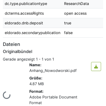
dc.type.publicationtype
ResearchData
dcterms.accessRights
open access
eldorado.dnb.deposit
true
eldorado.secondarypublication
false
Dateien
Originalbündel
Gerade angezeigt
1 - 1 von 1
Name:
Anhang_Nowodworski.pdf
Größe:
4.87 MB
Format:
Lade...
Adobe Portable Document
Format