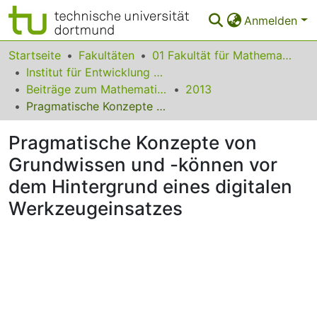
Anmelden
Bereiche & Sammlungen
Startseite
Fakultäten
01 Fakultät für Mathematik
Institut für Entwicklung und Erforschung des Mathematikunterrichts
Das gesamte Repositorium
Beiträge zum Mathematikunterricht
2013
Pragmatische Konzepte von Grundwissen und -können vor dem Hintergrund eines digitalen Werkzeugeinsatzes
Statistiken
Pragmatische Konzepte von
FAQ
Grundwissen und -können vor
Leitlinien
dem Hintergrund eines digitalen
Zurück zur Startseite
Werkzeugeinsatzes