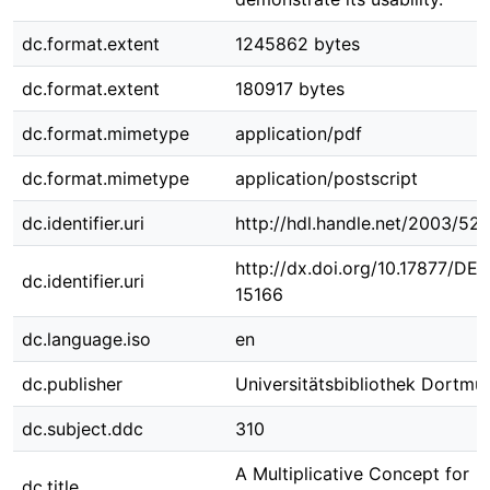
dc.format.extent
1245862 bytes
dc.format.extent
180917 bytes
dc.format.mimetype
application/pdf
dc.format.mimetype
application/postscript
dc.identifier.uri
http://hdl.handle.net/2003/52
http://dx.doi.org/10.17877/DE
dc.identifier.uri
15166
dc.language.iso
en
dc.publisher
Universitätsbibliothek Dortmu
dc.subject.ddc
310
A Multiplicative Concept for
dc.title