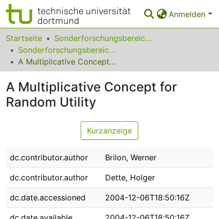
Anmelden
Bereiche & Sammlungen
Startseite
Sonderforschungsbereiche
Sonderforschungsbereich (SFB) 475
Das gesamte Repositorium
A Multiplicative Concept for Random Utility
Statistiken
A Multiplicative Concept for
FAQ
Random Utility
Leitlinien
Kurzanzeige
Zurück zur Startseite
dc.contributor.author
Brilon, Werner
dc.contributor.author
Dette, Holger
dc.date.accessioned
2004-12-06T18:50:16Z
dc.date.available
2004-12-06T18:50:16Z