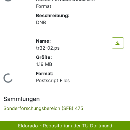
Lade...
Format
Beschreibung:
DNB
Name:
tr32-02.ps
Größe:
1.19 MB
Format:
Lade...
Postscript Files
Sammlungen
Sonderforschungsbereich (SFB) 475
Eldorado - Repositorium der TU Dortmund