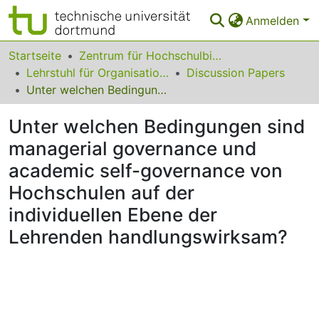
Anmelden
Bereiche & Sammlungen
Startseite
Zentrum für Hochschulbildung (zhb)
Lehrstuhl für Organisationsforschung, Sozial- & Weiterbildungsmanagement
Discussion Papers
Das gesamte Repositorium
Unter welchen Bedingungen sind managerial governance und academic self-governance von Hochschulen auf der individuellen Ebene der Lehrenden handlungswirksam?
Statistiken
Unter welchen Bedingungen sind
FAQ
managerial governance und
academic self-governance von
Leitlinien
Hochschulen auf der
Zurück zur Startseite
individuellen Ebene der
Lehrenden handlungswirksam?