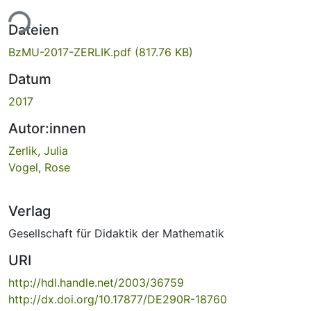
ade...
Dateien
BzMU-2017-ZERLIK.pdf
(817.76 KB)
Datum
2017
Autor:innen
Zerlik, Julia
Vogel, Rose
Verlag
Gesellschaft für Didaktik der Mathematik
URI
http://hdl.handle.net/2003/36759
http://dx.doi.org/10.17877/DE290R-18760