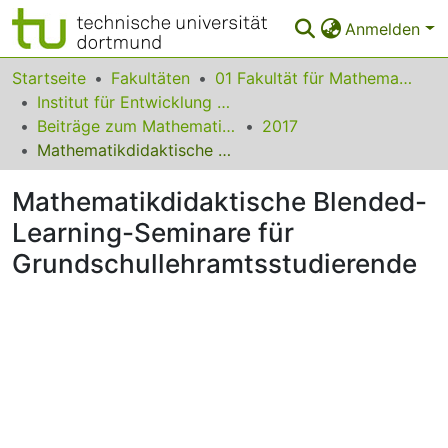
Anmelden
Bereiche & Sammlungen
Startseite
Fakultäten
01 Fakultät für Mathematik
Institut für Entwicklung und Erforschung des Mathematikunterrichts
Das gesamte Repositorium
Beiträge zum Mathematikunterricht
2017
Mathematikdidaktische Blended-Learning-Seminare für Grundschullehramtsstudierende
Statistiken
Mathematikdidaktische Blended-
FAQ
Learning-Seminare für
Leitlinien
Grundschullehramtsstudierende
Zurück zur Startseite