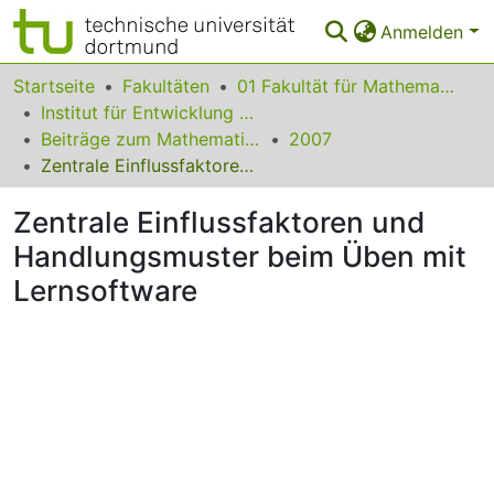
Anmelden
Bereiche & Sammlungen
Startseite
Fakultäten
01 Fakultät für Mathematik
Institut für Entwicklung und Erforschung des Mathematikunterrichts
Das gesamte Repositorium
Beiträge zum Mathematikunterricht
2007
Zentrale Einflussfaktoren und Handlungsmuster beim Üben mit Lernsoftware
Statistiken
Zentrale Einflussfaktoren und
FAQ
Handlungsmuster beim Üben mit
Leitlinien
Lernsoftware
Zurück zur Startseite