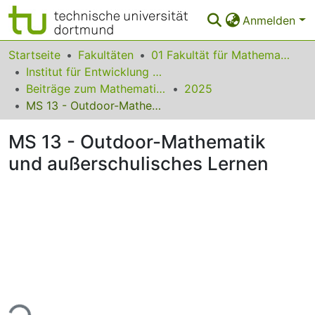
Anmelden
Bereiche & Sammlungen
Startseite
Fakultäten
01 Fakultät für Mathematik
Institut für Entwicklung und Erforschung des Mathematikunterrichts
Das gesamte Repositorium
Beiträge zum Mathematikunterricht
2025
MS 13 - Outdoor-Mathematik und außerschulisches Lernen
Statistiken
MS 13 - Outdoor-Mathematik
FAQ
und außerschulisches Lernen
Leitlinien
Zurück zur Startseite
ade...