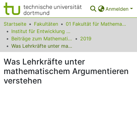
Anmelden
Bereiche & Sammlungen
Startseite
Fakultäten
01 Fakultät für Mathematik
Institut für Entwicklung und Erforschung des Mathematikunterrichts
Das gesamte Repositorium
Beiträge zum Mathematikunterricht
2019
Was Lehrkräfte unter mathematischem Argumentieren verstehen
Statistiken
Was Lehrkräfte unter
FAQ
mathematischem Argumentieren
Leitlinien
verstehen
Zurück zur Startseite