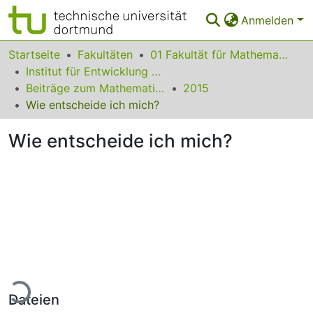
Anmelden
Bereiche & Sammlungen
Startseite
Fakultäten
01 Fakultät für Mathematik
Institut für Entwicklung und Erforschung des Mathematikunterrichts
Das gesamte Repositorium
Beiträge zum Mathematikunterricht
2015
Wie entscheide ich mich?
Statistiken
Wie entscheide ich mich?
FAQ
Leitlinien
Zurück zur Startseite
ade...
Dateien