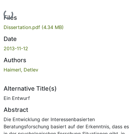
Loading...
Files
Dissertation.pdf
(4.34 MB)
Date
2013-11-12
Authors
Haimerl, Detlev
Alternative Title(s)
Ein Entwurf
Abstract
Die Entwicklung der Interessenbasierten
Beratungsforschung basiert auf der Erkenntnis, dass es
in der psychologischen Forschung Situationen gibt, in