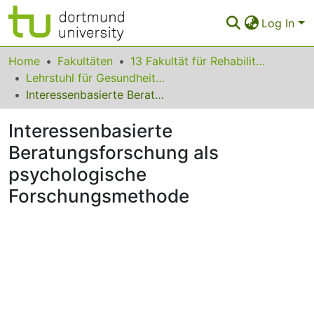
Log In
Communities & Collections
Home
Fakultäten
13 Fakultät für Rehabilitationswissenschaften
Lehrstuhl für Gesundheitspsychologie
All of Eldorado
Interessenbasierte Beratungsforschung als psychologische Forschungsmethode
Statistics
Interessenbasierte
FAQ
Beratungsforschung als
psychologische
Policy
Forschungsmethode
Back to the Homepage