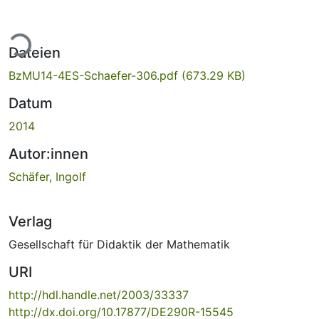
ade...
Dateien
BzMU14-4ES-Schaefer-306.pdf
(673.29 KB)
Datum
2014
Autor:innen
Schäfer, Ingolf
Verlag
Gesellschaft für Didaktik der Mathematik
URI
http://hdl.handle.net/2003/33337
http://dx.doi.org/10.17877/DE290R-15545