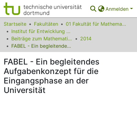
Anmelden
Bereiche & Sammlungen
Startseite
Fakultäten
01 Fakultät für Mathematik
Institut für Entwicklung und Erforschung des Mathematikunterrichts
Das gesamte Repositorium
Beiträge zum Mathematikunterricht
2014
FABEL - Ein begleitendes Aufgabenkonzept für die Eingangsphase an der Universität
Statistiken
FABEL - Ein begleitendes
FAQ
Aufgabenkonzept für die
Leitlinien
Eingangsphase an der
Zurück zur Startseite
Universität