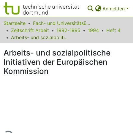
Anmelden
Bereiche & Sammlungen
Startseite
Fach- und Universitätsübergreifendes
Zeitschrift Arbeit
1992-1995
1994
Heft 4
Das gesamte Repositorium
Arbeits- und sozialpolitische Initiativen der Europäischen Kommission
Statistiken
Arbeits- und sozialpolitische
FAQ
Initiativen der Europäischen
Kommission
Leitlinien
Zurück zur Startseite
Lade...