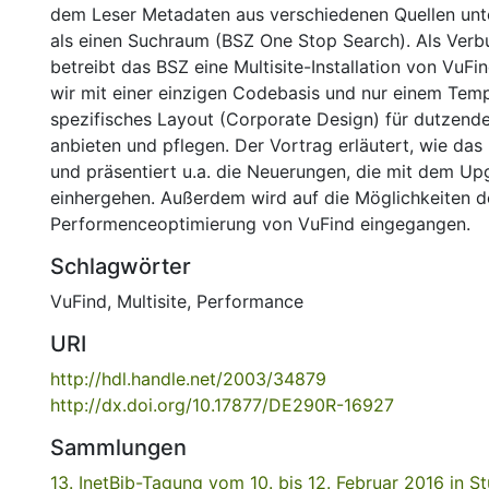
dem Leser Metadaten aus verschiedenen Quellen unte
als einen Suchraum (BSZ One Stop Search). Als Verb
betreibt das BSZ eine Multisite-Installation von VuF
wir mit einer einzigen Codebasis und nur einem Temp
spezifisches Layout (Corporate Design) für dutzende
anbieten und pflegen. Der Vortrag erläutert, wie das 
und präsentiert u.a. die Neuerungen, die mit dem U
einhergehen. Außerdem wird auf die Möglichkeiten d
Performenceoptimierung von VuFind eingegangen.
Schlagwörter
VuFind
,
Multisite
,
Performance
URI
http://hdl.handle.net/2003/34879
http://dx.doi.org/10.17877/DE290R-16927
Sammlungen
13. InetBib-Tagung vom 10. bis 12. Februar 2016 in St