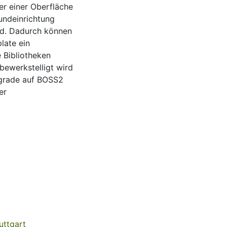
r einer Oberfläche
undeinrichtung
ind. Dadurch können
late ein
 Bibliotheken
bewerkstelligt wird
pgrade auf BOSS2
er
uttgart