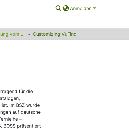
Anmelden
13. InetBib-Tagung vom 10. bis 12. Februar 2016 in Stuttgart
Customizing VuFind
rragend für die
atalogen,
 ist. Im BSZ wurde
ngen auf deutsche
ernleihe –
. BOSS präsentiert