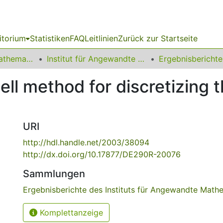
itorium
Statistiken
FAQ
Leitlinien
Zurück zur Startseite
01 Fakultät für Mathematik
Institut für Angewandte Mathematik
ell method for discretizing t
URI
http://hdl.handle.net/2003/38094
http://dx.doi.org/10.17877/DE290R-20076
Sammlungen
Ergebnisberichte des Instituts für Angewandte Math
Komplettanzeige