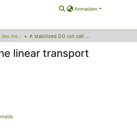
Anmelden
Ergebnisberichte des Instituts für Angewandte Mathematik
A stabilized DG cut cell method for discretizing the linear transport equation
he linear transport
ematik