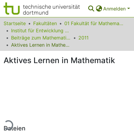
Anmelden
Bereiche & Sammlungen
Startseite
Fakultäten
01 Fakultät für Mathematik
Institut für Entwicklung und Erforschung des Mathematikunterrichts
Das gesamte Repositorium
Beiträge zum Mathematikunterricht
2011
Aktives Lernen in Mathematik
Statistiken
Aktives Lernen in Mathematik
FAQ
Leitlinien
Zurück zur Startseite
ade...
Dateien