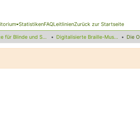
itorium
Statistiken
FAQ
Leitlinien
Zurück zur Startseite
Service für Blinde und Sehbehinderte
Digitalisierte Braille-Musik-Matrizen des VzfB
Die O