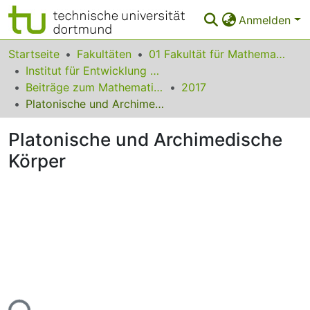
Anmelden
Bereiche & Sammlungen
Startseite
Fakultäten
01 Fakultät für Mathematik
Institut für Entwicklung und Erforschung des Mathematikunterrichts
Das gesamte Repositorium
Beiträge zum Mathematikunterricht
2017
Platonische und Archimedische Körper
Statistiken
Platonische und Archimedische
FAQ
Körper
Leitlinien
Zurück zur Startseite